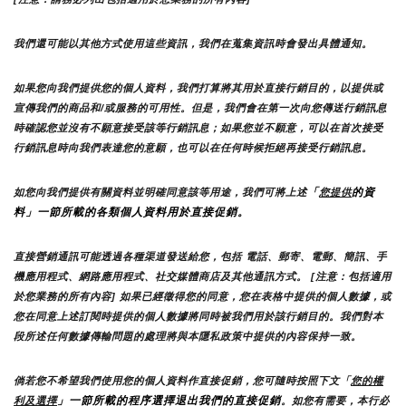
我們還可能以其他方式使用這些資訊，我們在蒐集資訊時會發出具體通知。
如果您向我們提供您的個人資料，我們打算將其用於直接行銷目的，以提供或
宣傳我們的商品和/或服務的可用性。但是，我們會在第一次向您傳送行銷訊息
時確認您並沒有不願意接受該等行銷訊息；如果您並不願意，可以在首次接受
行銷訊息時向我們表達您的意願，也可以在任何時候拒絕再接受行銷訊息。
「
的資
如您向我們提供有關資料並明確同意該等用途，我們可將上述
您提供
料」一節所載的各類個人資料用於直接促銷。
直接營銷通訊可能透過各種渠道發送給您，包括 電話、郵寄、電郵、簡訊、手
機應用程式、網路應用程式、社交媒體商店及其他通訊方式。 [注意：包括適用
於您業務的所有內容] 如果已經徵得您的同意，您在表格中提供的個人數據，或
您在同意上述訂閱時提供的個人數據將同時被我們用於該行銷目的。我們對本
段所述任何數據傳輸問題的處理將與本隱私政策中提供的內容保持一致。
倘若您不希望我們使用您的個人資料作直接促銷，您可隨時按照下文「
您的權
」一節所載的程序選擇退出我們的直接促銷
利及選擇
。如您有需要，本行必