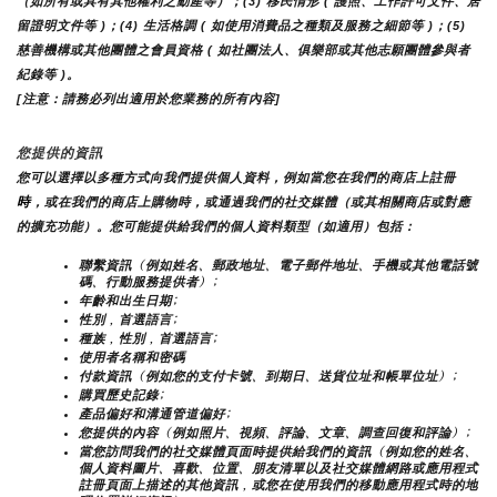
（如所有或具有其他權利之動產等）；(3) 移民情形 ( 護照、工作許可文件、居
留證明文件等 )；(4) 生活格調 ( 如使用消費品之種類及服務之細節等 )；(5) 
慈善機構或其他團體之會員資格 ( 如社團法人、俱樂部或其他志願團體參與者
紀錄等 )。
[注意：請務必列出適用於您業務的所有內容]
您提供的資訊
您可以選擇以多種方式向我們提供個人資料，例如當您在我們的商店上註冊
時
，或在我們的商店上購物時，或通過我們的社交媒體（或其相關商店或對應
的擴充功能）。您可能提供給我們的個人資料類型（如適用）包括：
聯繫資訊（例如姓名、郵政地址、電子郵件地址、手機或其他電話號
碼、行動服務提供者）;
年齡和出生日期;
性別，首選語言;
種族，性別，首選語言;
使用者名稱和密碼
付款資訊（例如您的支付卡號、到期日、送貨位址和帳單位址）;
購買歷史記錄;
產品偏好和溝通管道偏好;
您提供的內容（例如照片、視頻、評論、文章、調查回復和評論）;
當您訪問我們的社交媒體頁面時提供給我們的資訊（例如您的姓名、
個人資料圖片、喜歡、位置、朋友清單以及社交媒體網路或應用程式
註冊頁面上描述的其他資訊，或您在使用我們的移動應用程式時的地